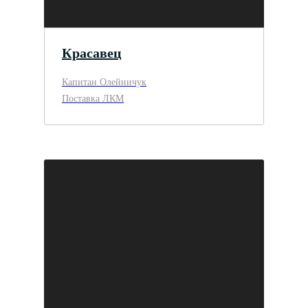
Красавец
Капитан Олейничук
Поставка ЛКМ