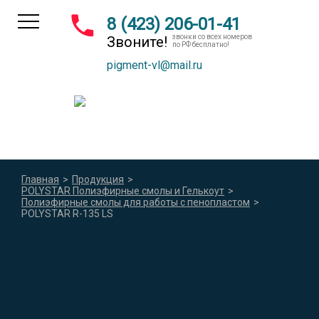
8 (423) 206-01-41
звонки со всех номеров
Звоните!
по РФ бесплатно!
pigment-vl@mail.ru
Главная
>
Продукция
>
POLYSTAR Полиэфирные смолы и Гелькоут
>
Полиэфирные смолы для работы с пенопластом
>
POLYSTAR R-135 LS