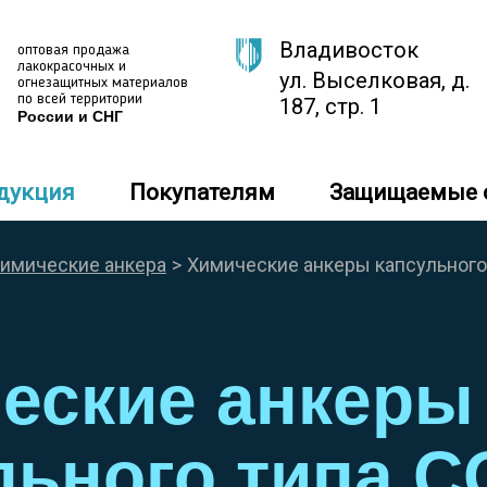
оптовая продажа
лакокрасочных и
ул. Выселковая, д.
огнезащитных материалов
по всей территории
187, стр. 1
России и СНГ
дукция
Покупателям
Защищаемые 
имические анкера
>
Химические анкеры капсульного
еские анкеры
льного типа C