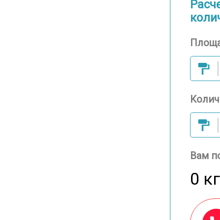
Расч
коли
Площа
Колич
Вам п
0 кг