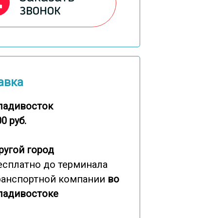
звонок
авка
ладивосток
0 руб.
ругой город
есплатно до терминала
ранспортной компании
во
ладивостоке