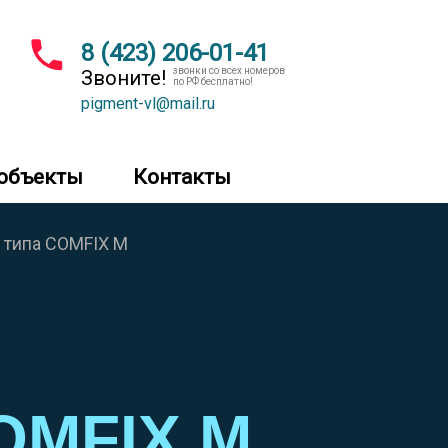
8 (423) 206-01-41
звонки со всех номеров
Звоните!
по РФ бесплатно!
pigment-vl@mail.ru
объекты
Контакты
 типа COMFIX M
OMFIX M