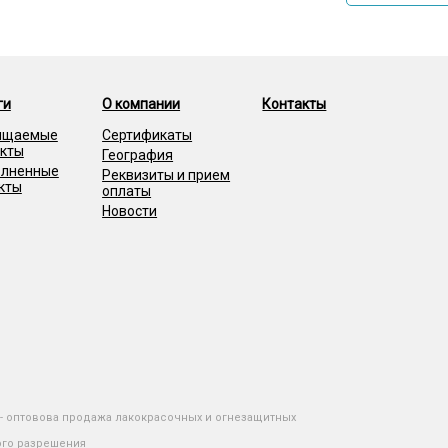
ги
О компании
Контакты
ищаемые
Сертификаты
кты
География
лненные
Реквизиты и прием
кты
оплаты
Новости
" - оптовова продажа лакокрасочных и огнезащитных
ого разрешения