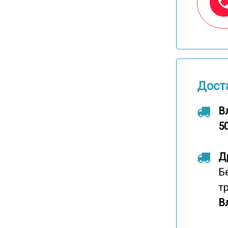
Дост
В
50
Д
Б
т
В