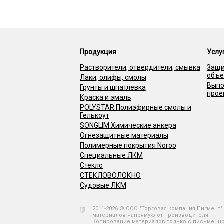
Продукция
Услу
Растворители, отвердители, смывка
Защ
объе
Лаки, олифы, смолы
Выпо
Грунты и шпатлевка
прое
Краска и эмаль
POLYSTAR Полиэфирные смолы и
Гелькоут
SONGLIM Химические анкера
Огнезащитные материалы
Полимерные покрытия Noroo
Специальные ЛКМ
Стекло
СТЕКЛОВОЛОКНО
Судовые ЛКМ
2011-2026 © ООО "Торговая компания Пигмент
материалов напрямую от производителя.
Копирование материалов только с письменн