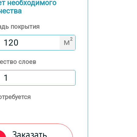
ет необходимого
чества
дь покрытия
2
м
ество слоев
отребуется
Заказать