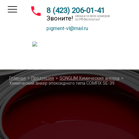
8 (423) 206-01-41
звонки со всех номеров
Звоните!
по РФ бесплатно!
pigment-vl@mail.ru
Главная
>
Продукция
>
SONGLIM Химические анкера
>
Химический анкер эпоксидного типа COMFIX SE-39