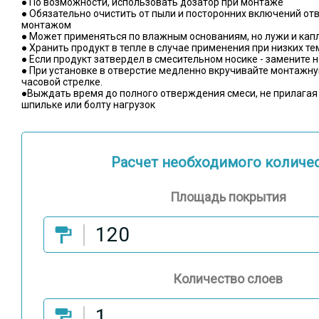
● По возможности, использовать дозатор при монтаже
● Обязательно очистить от пыли и посторонних включений от
монтажом
● Может применяться по влажным основаниям, но лужи и кап
● Хранить продукт в тепле в случае применения при низких т
● Если продукт затвердел в смесительном носике - замените 
● При установке в отверстие медленно вкручивайте монтажну
часовой стрелке.
●Выждать время до полного отверждения смеси, не прилагая
шпильке или болту нагрузок
Расчет необходимого количе
Площадь покрытия
Количество слоев