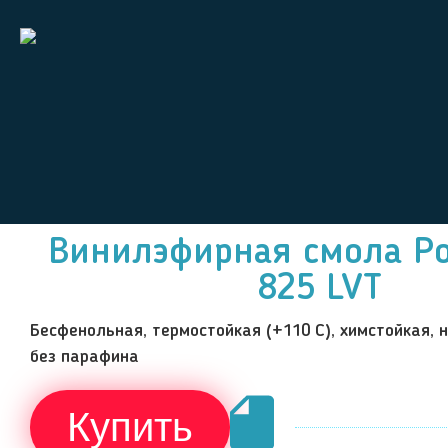
Винилэфирная смола Pol
825 LVT
Бесфенольная, термостойкая (+110 С), химстойкая, 
без парафина
Скачать 
Купить