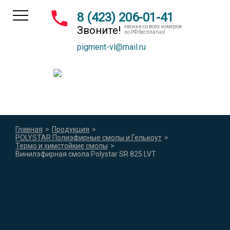
8 (423) 206-01-41
звонки со всех номеров
Звоните!
по РФ бесплатно!
pigment-vl@mail.ru
Главная
>
Продукция
>
POLYSTAR Полиэфирные смолы и Гелькоут
>
Термо и химстойкие смолы
>
Винилэфирная смола Polystar SR 825 LVT